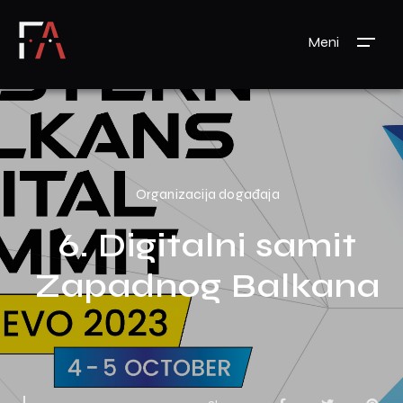
Meni
Organizacija događaja
6. Digitalni samit
Zapadnog Balkana