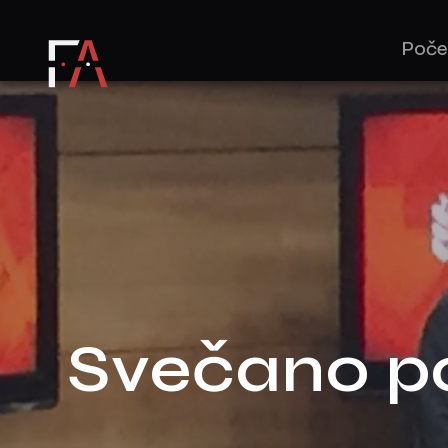
Poče
Svečano po