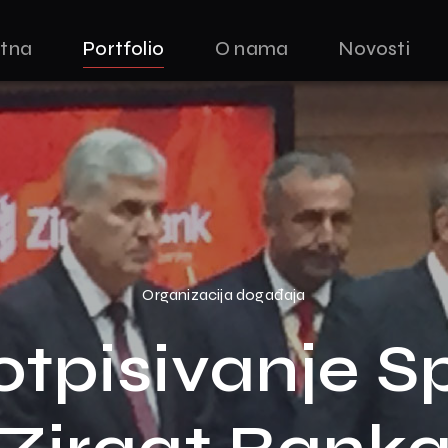
tna
Portfolio
O nama
Novosti
Organizacija događaja
tpisivanje 