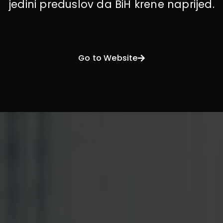
jedini preduslov da BiH krene naprijed.
Go to Website