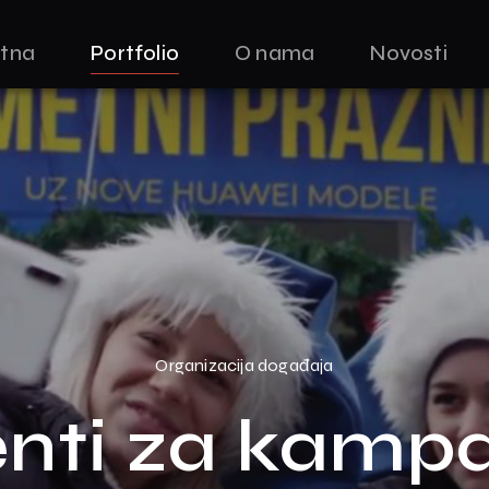
tna
Portfolio
O nama
Novosti
Organizacija događaja
nti za kamp