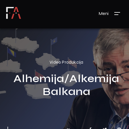
Meni
Video Produkcija
Alhemija/Alkemija
Balkana